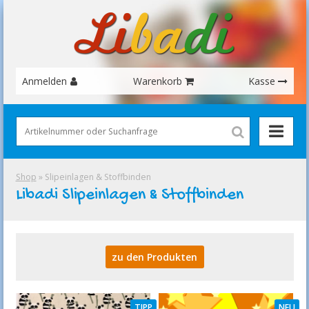
Anmelden
Warenkorb
Kasse
Shop
» Slipeinlagen & Stoffbinden
Libadi Slipeinlagen & Stoffbinden
zu den Produkten
TIPP
NEU