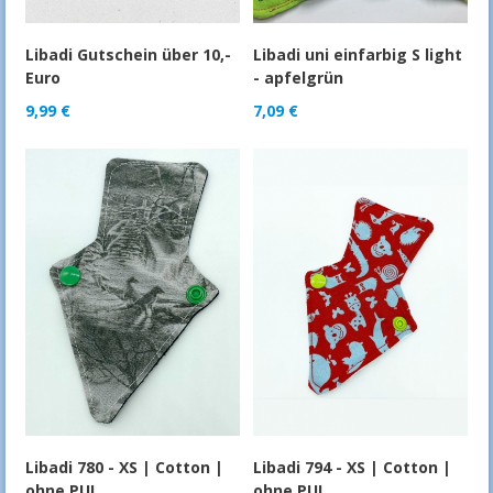
Libadi Gutschein über 10,-
Libadi uni einfarbig S light
Euro
- apfelgrün
9,99
€
7,09
€
Libadi 780 - XS | Cotton |
Libadi 794 - XS | Cotton |
ohne PUL
ohne PUL