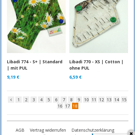
Libadi 774 - S+ | Standard
Libadi 770 - XS | Cotton |
| mit PUL
ohne PUL
9,19
€
6,59
€
1
2
3
4
5
6
7
8
9
10
11
12
13
14
15
16
17
18
AGB
Vertrag widerrufen
Datenschutzerklärung