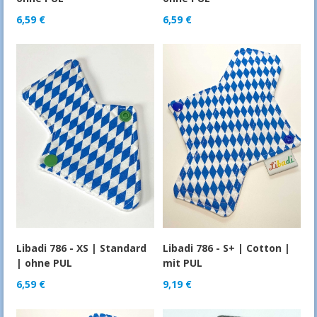
6,59
€
6,59
€
Libadi 786 - XS | Standard
Libadi 786 - S+ | Cotton |
| ohne PUL
mit PUL
6,59
€
9,19
€