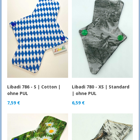
Libadi 786 - S | Cotton |
Libadi 780 - XS | Standard
ohne PUL
| ohne PUL
7,59
€
6,59
€