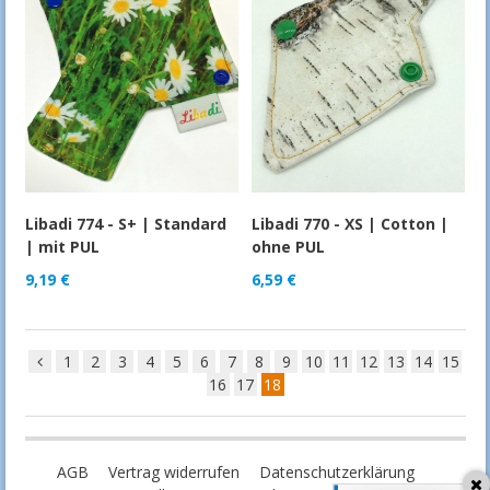
Libadi 774 - S+ | Standard
Libadi 770 - XS | Cotton |
| mit PUL
ohne PUL
9,19
€
6,59
€
1
2
3
4
5
6
7
8
9
10
11
12
13
14
15
16
17
18
AGB
Vertrag widerrufen
Datenschutzerklärung