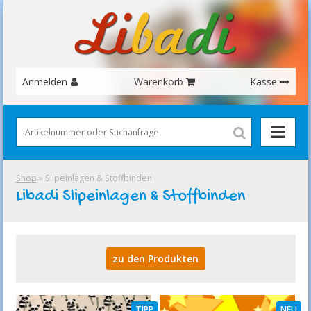
Anmelden
Warenkorb
Kasse
Shop
» Slipeinlagen & Stoffbinden
Libadi Slipeinlagen & Stoffbinden
zu den Produkten
TIPP
NEU