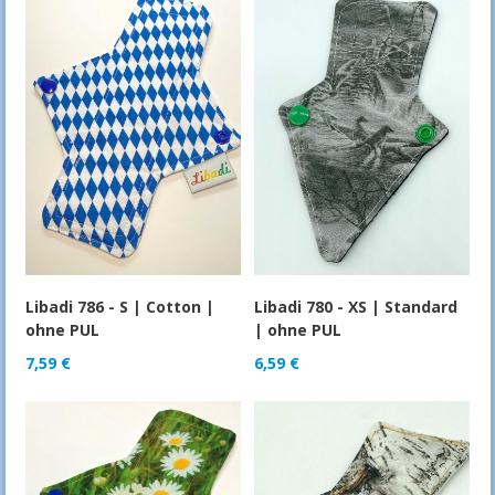
Libadi 786 - S | Cotton |
Libadi 780 - XS | Standard
ohne PUL
| ohne PUL
7,59
€
6,59
€