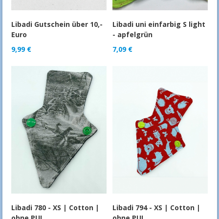
Libadi Gutschein über 10,-
Libadi uni einfarbig S light
Euro
- apfelgrün
9,99
€
7,09
€
Libadi 780 - XS | Cotton |
Libadi 794 - XS | Cotton |
ohne PUL
ohne PUL