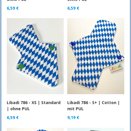
6,59
€
6,59
€
Libadi 786 - XS | Standard
Libadi 786 - S+ | Cotton |
| ohne PUL
mit PUL
6,59
€
9,19
€