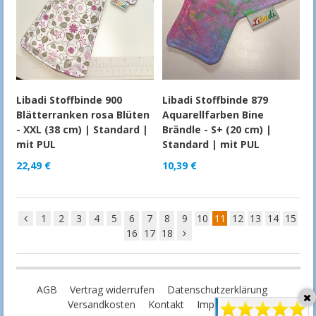
Libadi Stoffbinde 900
Libadi Stoffbinde 879
Blätterranken rosa Blüten
Aquarellfarben Bine
- XXL (38 cm) | Standard |
Brändle - S+ (20 cm) |
mit PUL
Standard | mit PUL
22,49
€
10,39
€
1
2
3
4
5
6
7
8
9
10
11
12
13
14
15
16
17
18
AGB
Vertrag widerrufen
Datenschutzerklärung
Versandkosten
Kontakt
Impressum