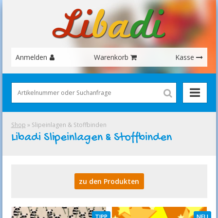
Anmelden
Warenkorb
Kasse
Shop
» Slipeinlagen & Stoffbinden
Libadi Slipeinlagen & Stoffbinden
zu den Produkten
TIPP
NEU