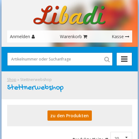
Anmelden
Warenkorb
Kasse
Shop
» Stettnerwebshop
Stettnerwebshop
zu den Produkten