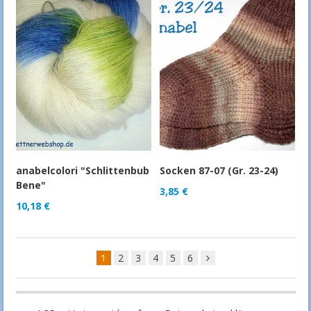
anabelcolori "Schlittenbub
Socken 87-07 (Gr. 23-24)
Bene"
3,85
€
10,18
€
1
2
3
4
5
6