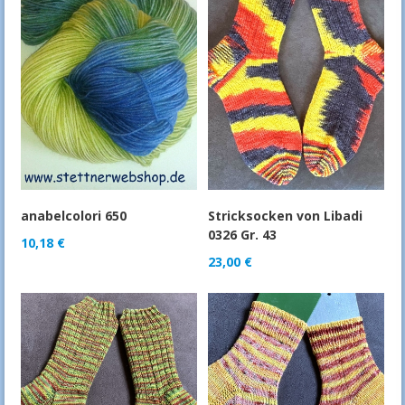
anabelcolori 650
Stricksocken von Libadi
0326 Gr. 43
10,18
€
23,00
€