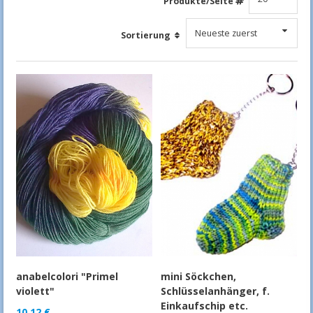
Produkte/Seite
Sortierung
anabelcolori "Primel
mini Söckchen,
violett"
Schlüsselanhänger, f.
Einkaufschip etc.
10,12
€