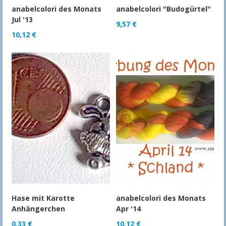
anabelcolori des Monats
anabelcolori "Budogürtel"
Jul '13
9,57
€
10,12
€
Hase mit Karotte
anabelcolori des Monats
Anhängerchen
Apr '14
0,33
€
10,12
€