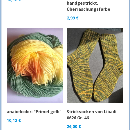
handgestrickt,
Überraschungsfarbe
2,99
€
anabelcolori "Primel gelb"
Stricksocken von Libadi
0626 Gr. 46
10,12
€
26,00
€