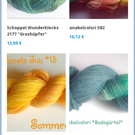
Schoppel Wunderklecks
anabelcolori 582
2177 "Grashüpfer"
10,12
€
13,09
€