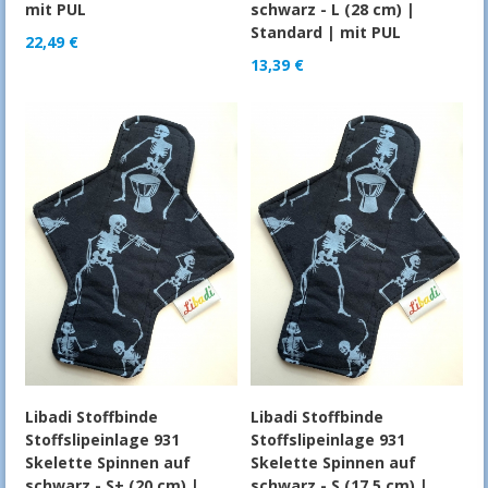
mit PUL
schwarz - L (28 cm) |
Standard | mit PUL
22,49
€
13,39
€
Libadi Stoffbinde
Libadi Stoffbinde
Stoffslipeinlage 931
Stoffslipeinlage 931
Skelette Spinnen auf
Skelette Spinnen auf
schwarz - S+ (20 cm) |
schwarz - S (17,5 cm) |