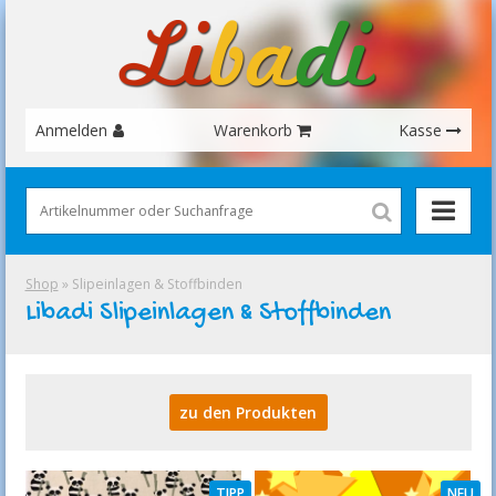
Anmelden
Warenkorb
Kasse
Shop
» Slipeinlagen & Stoffbinden
Libadi Slipeinlagen & Stoffbinden
zu den Produkten
TIPP
NEU