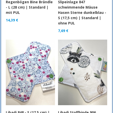
Regenbögen Bine Brändle
Slipeinlage 847
- L (28 cm) | Standard |
schwimmende Mäuse
mit PUL
Hasen Sterne dunkelblau -
S (17,5 cm) | Standard |
14,39
€
ohne PUL
7,69
€
Libadi 848 - S (17,5 cm) |
Libadi Stoffbinde 906