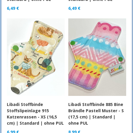
6,49
€
6,49
€
Libadi Stoffbinde
Libadi Stoffbinde 885 Bine
Stoffslipeinlage 915
Brändle Pastell Muster - S
Katzenrassen - XS (16,5
(17,5 cm) | Standard |
cm) | Standard | ohne PUL
ohne PUL
6,99
€
8,99
€