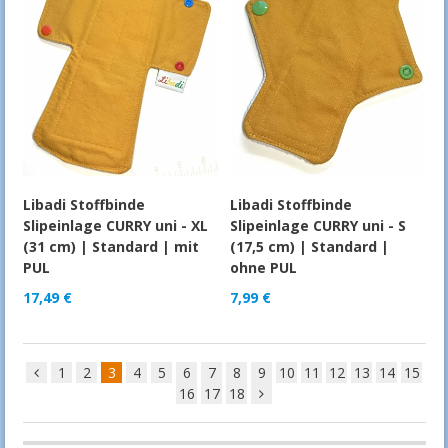
Libadi Stoffbinde
Libadi Stoffbinde
Slipeinlage CURRY uni - XL
Slipeinlage CURRY uni - S
(31 cm) | Standard | mit
(17,5 cm) | Standard |
PUL
ohne PUL
17,49
€
7,99
€
1
2
3
4
5
6
7
8
9
10
11
12
13
14
15
16
17
18