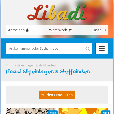
Anmelden
Warenkorb
Kasse
Shop
» Slipeinlagen & Stoffbinden
Libadi Slipeinlagen & Stoffbinden
zu den Produkten
TIPP
NEU