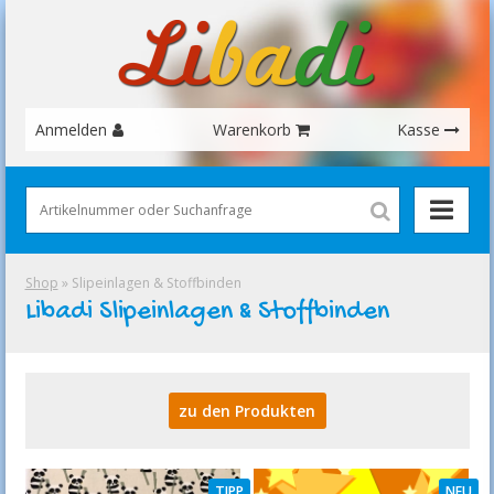
Anmelden
Warenkorb
Kasse
Shop
» Slipeinlagen & Stoffbinden
Libadi Slipeinlagen & Stoffbinden
zu den Produkten
TIPP
NEU