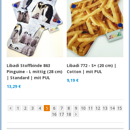
Libadi Stoffbinde 863
Libadi 772 - S+ (20 cm) |
Pinguine - L mittig (28 cm)
Cotton | mit PUL
| Standard | mit PUL
9,19
€
13,29
€
1
2
3
4
5
6
7
8
9
10
11
12
13
14
15
16
17
18