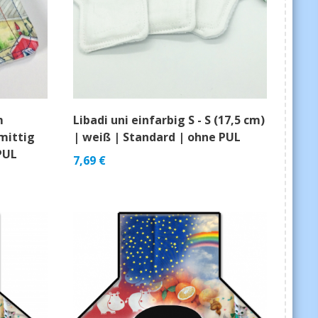
m
Libadi uni einfarbig S - S (17,5 cm)
mittig
| weiß | Standard | ohne PUL
PUL
7,69
€