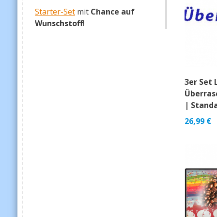
Starter-Set
mit
Chance auf
Wunschstoff
!
3er Set 
Überras
| Stand
26,99
€