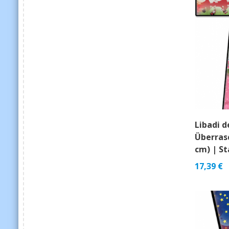
Libadi 
Überras
cm) | S
17,39
€