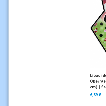
Libadi 
Überrasc
cm) | S
6,89
€