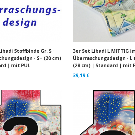
Libadi Stoffbinde Gr. S+
3er Set Libadi L MITTIG i
chungsdesign - S+ (20 cm)
Überraschungsdesign - L 
ard | mit PUL
(28 cm) | Standard | mit 
39,19
€