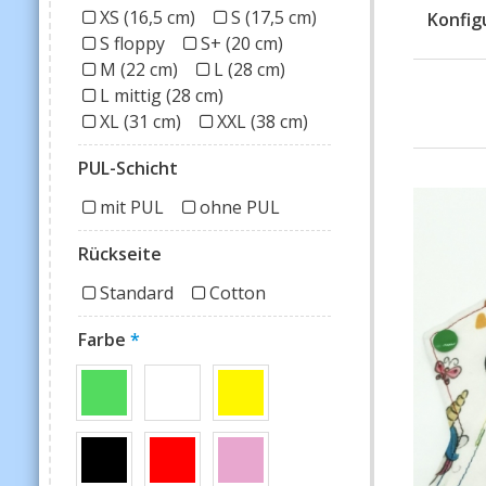
XS (16,5 cm)
S (17,5 cm)
Konfig
S floppy
S+ (20 cm)
M (22 cm)
L (28 cm)
L mittig (28 cm)
XL (31 cm)
XXL (38 cm)
PUL-Schicht
mit PUL
ohne PUL
Rückseite
Standard
Cotton
Farbe