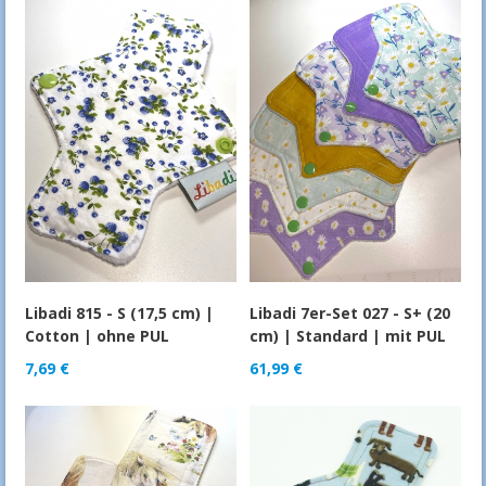
Libadi 815 - S (17,5 cm) |
Libadi 7er-Set 027 - S+ (20
Cotton | ohne PUL
cm) | Standard | mit PUL
7,69
€
61,99
€