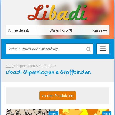
Anmelden
Warenkorb
Kasse
Shop
» Slipeinlagen & Stoffbinden
Libadi Slipeinlagen & Stoffbinden
zu den Produkten
TIPP
NEU