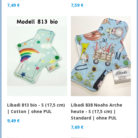
7,49
€
7,59
€
Libadi 813 bio - S (17,5 cm)
Libadi 838 Noahs Arche
| Cotton | ohne PUL
heute - S (17,5 cm) |
Standard | ohne PUL
9,49
€
7,69
€