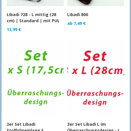
Libadi 728 - L mittig (28
Libadi 800
cm) | Standard | mit PUL
ab
7,49
€
13,99
€
3er Set Libadi
3er Set Libadi L im
Stoffslipeinlage S
Überraschungsdesign - L