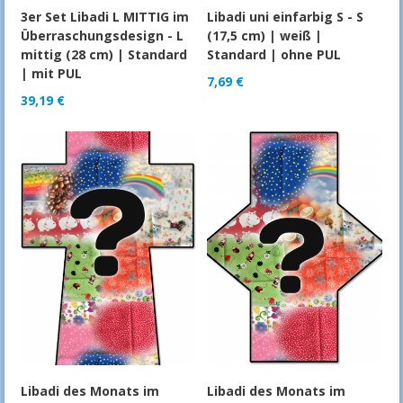
3er Set Libadi L MITTIG im
Libadi uni einfarbig S - S
Überraschungsdesign - L
(17,5 cm) | weiß |
mittig (28 cm) | Standard
Standard | ohne PUL
| mit PUL
7,69
€
39,19
€
Libadi des Monats im
Libadi des Monats im