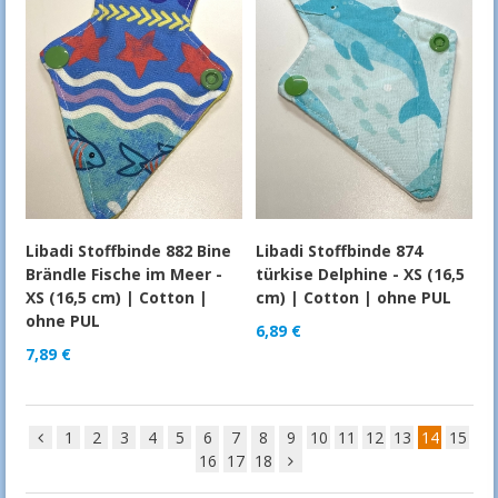
Libadi Stoffbinde 882 Bine
Libadi Stoffbinde 874
Brändle Fische im Meer -
türkise Delphine - XS (16,5
XS (16,5 cm) | Cotton |
cm) | Cotton | ohne PUL
ohne PUL
6,89
€
7,89
€
1
2
3
4
5
6
7
8
9
10
11
12
13
14
15
16
17
18