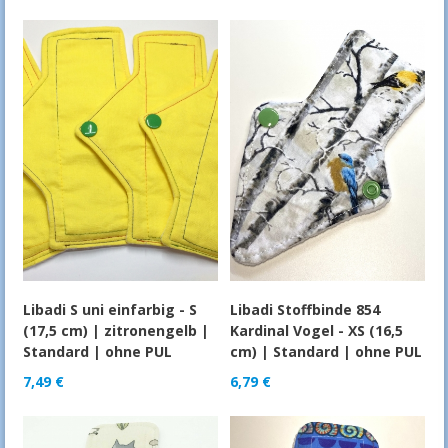
Libadi S uni einfarbig - S
Libadi Stoffbinde 854
(17,5 cm) | zitronengelb |
Kardinal Vogel - XS (16,5
Standard | ohne PUL
cm) | Standard | ohne PUL
7,49
€
6,79
€