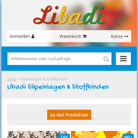
Anmelden
Warenkorb
Kasse
Shop
» Slipeinlagen & Stoffbinden
Libadi Slipeinlagen & Stoffbinden
zu den Produkten
TIPP
NEU