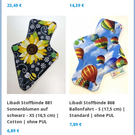
23,49
€
14,39
€
Libadi Stoffbinde 881
Libadi Stoffbinde 868
Sonnenblumen auf
Ballonfahrt - S (17,5 cm) |
schwarz - XS (16,5 cm) |
Standard | ohne PUL
Cotton | ohne PUL
7,89
€
6,89
€