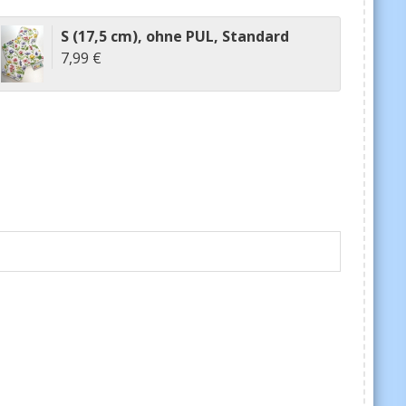
S (17,5 cm)
,
ohne PUL
,
Standard
7,99 €