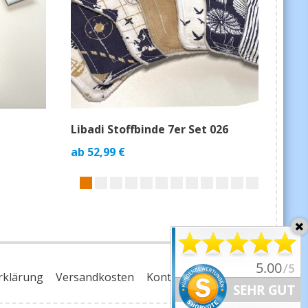
Libadi Stoffbinde 7er Set 026
Liba
Blü
ab
52,99
€
ab
7
rklärung
Versandkosten
Kontakt
Impressum